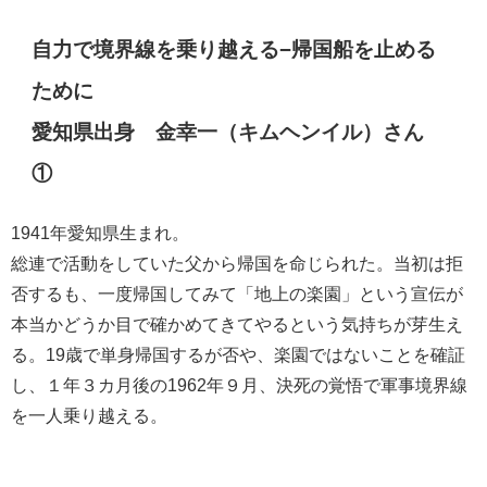
自力で境界線を乗り越える−帰国船を止める
ために
愛知県出身 金幸一（キムヘンイル）さん
①
1941年愛知県生まれ。
総連で活動をしていた父から帰国を命じられた。当初は拒
否するも、一度帰国してみて「地上の楽園」という宣伝が
本当かどうか目で確かめてきてやるという気持ちが芽生え
る。
19
歳で単身帰国するが否や、楽園ではないことを確証
し、１年３カ月後の
1962
年９月、決死の覚悟で軍事境界線
を一人乗り越える。