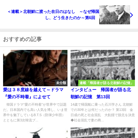
＜連載＞北朝鮮に渡った在日のはなし ～なぜ帰国
し、どう生きたのか～第6回
おすすめの記事
未分類
連載「帰国者が語る北朝鮮の記憶」
愛は３８度線を越えて～ドラマ
インタビュー 帰国者が語る北
『愛の不時着』によせて
朝鮮の記憶 第13回
韓国ドラマ“愛の不時着”が世界中で話題
14歳で帰国船に乗った石川学さん 北朝鮮
だ。日本国内でも高い人気を博し、いま世
での30年とは何だったのか？ 第13回 金
界中を魅了しているB.T.S（防弾少年団）
日成の死と社会混乱 大飢饉で脱北を決意
とともに第3次韓流ブ...
◆社会混乱で妻の商...