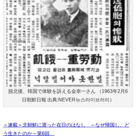
脱北後、韓国で体験を訴える金幸一さん （1963年2月6
日朝鮮日報 出典:NEVER뉴스라이브러리）
＜連載＞北朝鮮に渡った在日のはなし ～なぜ帰国し、ど
う生きたのか～第6回