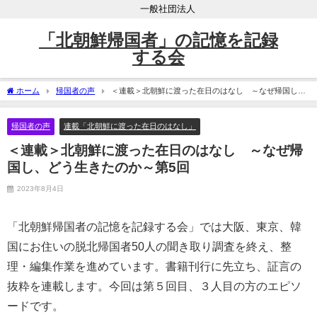
一般社団法人
「北朝鮮帰国者」の記憶を記録
する会
ホーム
帰国者の声
＜連載＞北朝鮮に渡った在日のはなし ～なぜ帰国し、
どう生きたのか～第5回
帰国者の声
連載「北朝鮮に渡った在日のはなし」
＜連載＞北朝鮮に渡った在日のはなし ～なぜ帰
国し、どう生きたのか～第5回
2023年8月4日
「北朝鮮帰国者の記憶を記録する会」では大阪、東京、韓
国にお住いの脱北帰国者50人の聞き取り調査を終え、整
理・編集作業を進めています。書籍刊行に先立ち、証言の
抜粋を連載します。今回は第５回目、３人目の方のエピソ
ードです。