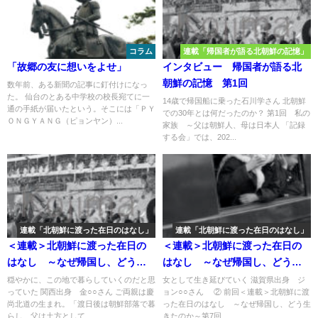
コラム
連載「帰国者が語る北朝鮮の記憶」
「故郷の友に想いをよせ」
インタビュー 帰国者が語る北
朝鮮の記憶 第1回
数年前、ある新聞の記事に釘付けになっ
た。 仙台のとある中学校の校長宛てに一
14歳で帰国船に乗った石川学さん 北朝鮮
通の手紙が届いたという。そこには「ＰＹ
での30年とは何だったのか？ 第1回 私の
ＯＮＧＹＡＮＧ（ピョンヤン）...
家族 ～父は朝鮮人、母は日本人 「記録
する会」では、202...
連載「北朝鮮に渡った在日のはなし」
連載「北朝鮮に渡った在日のはなし」
＜連載＞北朝鮮に渡った在日の
＜連載＞北朝鮮に渡った在日の
はなし ～なぜ帰国し、どう生
はなし ～なぜ帰国し、どう生
きたのか～第9回
きたのか～第8回
穏やかに、この地で暮らしていくのだと思
女として生き延びていく 滋賀県出身 ジ
っていた 関西出身 金○○さん ご両親は慶
ョン○○さん ② 前回＜連載＞北朝鮮に渡
尚北道の生まれ。「渡日後は朝鮮部落で暮
った在日のはなし ～なぜ帰国し、どう生
らし、父は土方として...
きたのか～第7回 ...