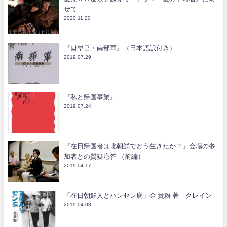
せて
2020.11.20
『남부군・南部軍』（日本語訳付き）
2019.07.29
『私と帰国事業』
2019.07.24
『在日帰国者は北朝鮮でどう生きたか？』会場の参
加者との質疑応答 （前編）
2019.04.17
「在日朝鮮人とハンセン病」金 貴粉 著 クレイン
2019.04.08