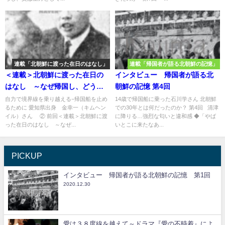
連載「北朝鮮に渡った在日のはなし」
連載「帰国者が語る北朝鮮の記憶」
＜連載＞北朝鮮に渡った在日の
インタビュー 帰国者が語る北
はなし ～なぜ帰国し、どう生
朝鮮の記憶 第4回
きたのか～第6回
自力で境界線を乗り越える−帰国船を止め
14歳で帰国船に乗った石川学さん 北朝鮮
るために 愛知県出身 金幸一（キムヘン
での30年とは何だったのか？ 第4回 清津
イル）さん ② 前回＜連載＞北朝鮮に渡
に降りる…強烈な匂いと違和感 ◆「やば
った在日のはなし ～なぜ...
いとこに来たなあ...
PICKUP
インタビュー 帰国者が語る北朝鮮の記憶 第1回
2020.12.30
愛は３８度線を越えて～ドラマ『愛の不時着』によ