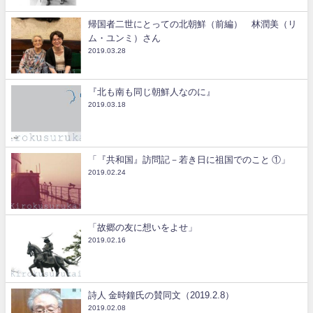
帰国者二世にとっての北朝鮮（前編） 林潤美（リ
ム・ユンミ）さん
2019.03.28
『北も南も同じ朝鮮人なのに』
2019.03.18
「『共和国』訪問記－若き日に祖国でのこと ①」
2019.02.24
「故郷の友に想いをよせ」
2019.02.16
詩人 金時鐘氏の賛同文（2019.2.8）
2019.02.08