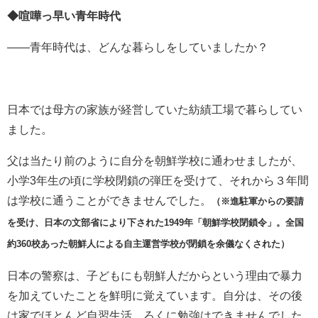
◆喧嘩っ早い青年時代
――青年時代は、どんな暮らしをしていましたか？
日本では母方の家族が経営していた紡績工場で暮らしてい
ました。
父は当たり前のように自分を朝鮮学校に通わせましたが、
小学
3
年生の頃に学校閉鎖の弾圧を受けて、それから３年間
は学校に通うことができませんでした。
（※進駐軍からの要請
を受け、日本の文部省により下された1949年「朝鮮学校閉鎖令」。全国
約360校あった朝鮮人による自主運営学校が閉鎖を余儀なくされた）
日本の警察は、子どもにも朝鮮人だからという理由で暴力
を加えていたことを鮮明に覚えています。自分は、その後
は家でほとんど自習生活。ろくに勉強はできませんでした