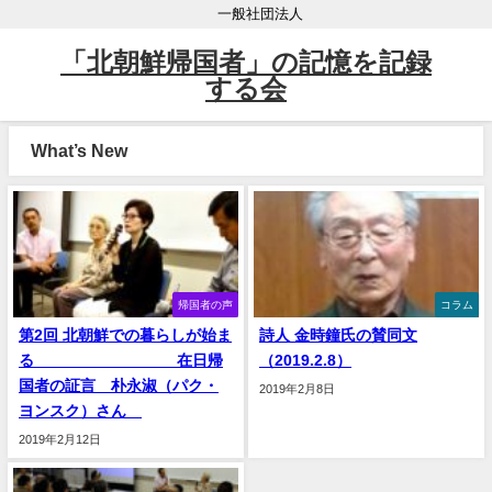
一般社団法人
「北朝鮮帰国者」の記憶を記録
する会
What’s New
帰国者の声
コラム
第2回 北朝鮮での暮らしが始ま
詩人 金時鐘氏の賛同文
る 在日帰
（2019.2.8）
国者の証言 朴永淑（パク・
2019年2月8日
ヨンスク）さん
2019年2月12日