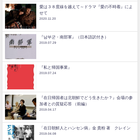
愛は３８度線を越えて～ドラマ『愛の不時着』によ
せて
2020.11.20
『남부군・南部軍』（日本語訳付き）
2019.07.29
『私と帰国事業』
2019.07.24
『在日帰国者は北朝鮮でどう生きたか？』会場の参
加者との質疑応答 （前編）
2019.04.17
「在日朝鮮人とハンセン病」金 貴粉 著 クレイン
2019.04.08