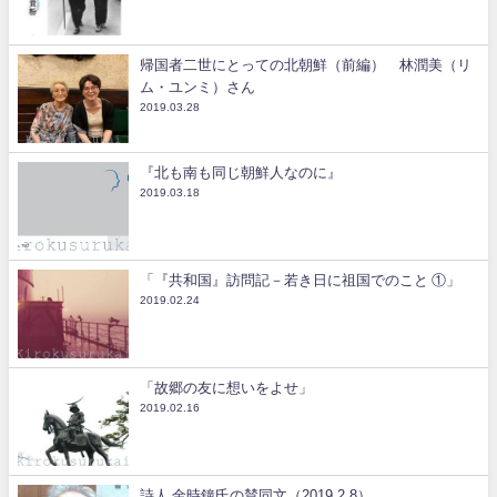
帰国者二世にとっての北朝鮮（前編） 林潤美（リ
ム・ユンミ）さん
2019.03.28
『北も南も同じ朝鮮人なのに』
2019.03.18
「『共和国』訪問記－若き日に祖国でのこと ①」
2019.02.24
「故郷の友に想いをよせ」
2019.02.16
詩人 金時鐘氏の賛同文（2019.2.8）