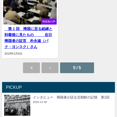
帰国者の声
第 1 回 帰国に至る経緯と
到着後に見たもの 在日
帰国者の証言 朴永淑（パ
ク・ヨンスク）さん
2019年2月6日
5 / 5
PICKUP
インタビュー 帰国者が語る北朝鮮の記憶 第1回
2020.12.30