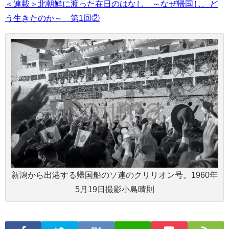
＜連載＞北朝鮮に渡った在日のはなし ～なぜ帰国し、ど
う生きたのか～ 第1回②
新潟から出港する帰国船のソ連のクリリオン号。1960年
5月19日撮影小島晴則