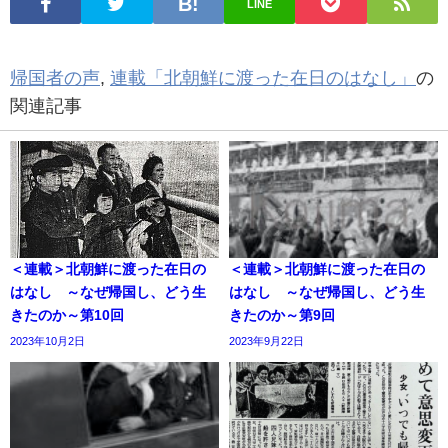
LINE
帰国者の声
,
連載「北朝鮮に渡った在日のはなし」
の
関連記事
＜連載＞北朝鮮に渡った在日の
＜連載＞北朝鮮に渡った在日の
はなし ～なぜ帰国し、どう生
はなし ～なぜ帰国し、どう生
きたのか～第10回
きたのか～第9回
2023年10月2日
2023年9月22日