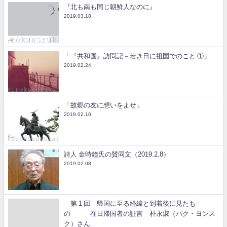
『北も南も同じ朝鮮人なのに』
2019.03.18
「『共和国』訪問記－若き日に祖国でのこと ①」
2019.02.24
「故郷の友に想いをよせ」
2019.02.16
詩人 金時鐘氏の賛同文（2019.2.8）
2019.02.08
第 1 回 帰国に至る経緯と到着後に見たも
の 在日帰国者の証言 朴永淑（パク・ヨンス
ク）さん