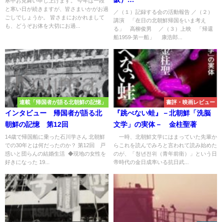
寒中お見舞い申し上げます。 今年は一段
と寒い日が続きますが、皆さまいかがお過
～北朝鮮に帰った在日を記録
／（１）記録する会の活動報告 ／（２）
ごしでしょうか。 皆さまにおかれまして
講演 「在日の北朝鮮帰国をいま考え
する意味～
も、どうぞお体を大切にお過...
る」 高柳俊男 ／（３）上映 「帰還
船1959-第一船」 康浩郎...
連載「帰国者が語る北朝鮮の記憶」
書評・映画レビュー
インタビュー 帰国者が語る北
『跳べない蛙』－北朝鮮「洗脳
朝鮮の記憶 第12回
文学」の実体－ 金柱聖著
14歳で帰国船に乗った石川学さん 北朝鮮
一時、北朝鮮文学にはまっていた先輩か
での30年とは何だったのか？ 第12回 戸
らこれを読んでみろと言われて読み始めた
惑いと団らんの結婚生活 ◆現地の女性を
のが、「청년전위（青年前衛）」という日
好きになった 19...
帝時代の金日成率いる抗日武...