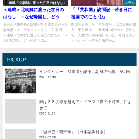
連載「北朝鮮に渡った在日のはなし」
コラム
＜連載＞北朝鮮に渡った在日の
「『共和国』訪問記－若き日に
はなし ～なぜ帰国し、どう生
祖国でのこと ①」
きたのか～第4回
日本の子供時代の記憶が生きる支えだった
新潟を出発した「三池淵号」は二日後の朝
李泰炅（イ・テギョン）さん ② 前回
方、予定通りに、元山港の沖合いに停泊し
＜連載＞北朝鮮に渡った在日のはなし ～
て、入港のため待機していた。私はそのデ
なぜ帰国し、どう生きたの...
ッキからうっすらと靄のか...
PICKUP
インタビュー 帰国者が語る北朝鮮の記憶 第1回
2020.12.30
愛は３８度線を越えて～ドラマ『愛の不時着』によ
せて
2020.11.20
『남부군・南部軍』（日本語訳付き）
2019.07.29