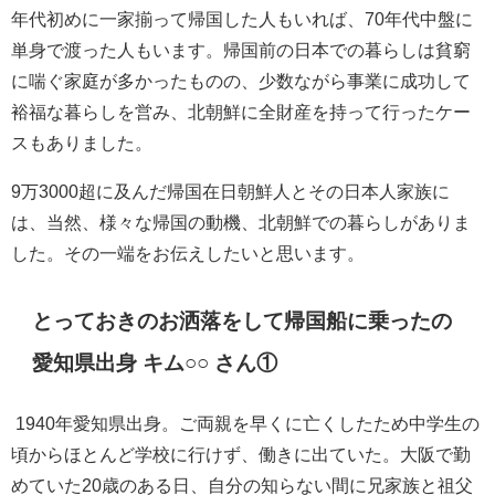
年代初めに一家揃って帰国した人もいれば、70年代中盤に
単身で渡った人もいます。帰国前の日本での暮らしは貧窮
に喘ぐ家庭が多かったものの、少数ながら事業に成功して
裕福な暮らしを営み、北朝鮮に全財産を持って行ったケー
スもありました。
9万3000超に及んだ帰国在日朝鮮人とその日本人家族に
は、当然、様々な帰国の動機、北朝鮮での暮らしがありま
した。その一端をお伝えしたいと思います。
とっておきのお洒落をして帰国船に乗ったの
愛知県出身 キム○○ さん
①
1940
年愛知県出身。ご両親を早くに亡くしたため中学生の
頃からほとんど学校に行けず、働きに出ていた。大阪で勤
めていた
20
歳のある日、自分の知らない間に兄家族と祖父