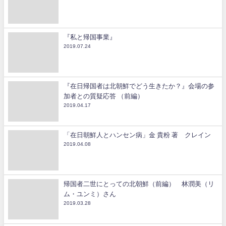
『私と帰国事業』
2019.07.24
『在日帰国者は北朝鮮でどう生きたか？』会場の参
加者との質疑応答 （前編）
2019.04.17
「在日朝鮮人とハンセン病」金 貴粉 著 クレイン
2019.04.08
帰国者二世にとっての北朝鮮（前編） 林潤美（リ
ム・ユンミ）さん
2019.03.28