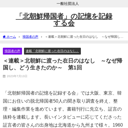
一般社団法人
「北朝鮮帰国者」の記憶を記録
する会
ホーム
帰国者の声
＜連載＞北朝鮮に渡った在日のはなし ～なぜ帰国し、
どう生きたのか～ 第1回
帰国者の声
連載「北朝鮮に渡った在日のはなし」
＜連載＞北朝鮮に渡った在日のはなし ～なぜ帰
国し、どう生きたのか～ 第1回
2023年7月13日
「北朝鮮帰国者の記憶を記録する会」では大阪、東京、韓
国にお住いの脱北帰国者50人の聞き取り調査を終え、整
理・編集作業を進めています。書籍刊行に先立ち、証言の
抜粋を連載します。長いインタビューに応じてくださった
証言者の皆さんの出身地は北海道から九州まで様々。1960