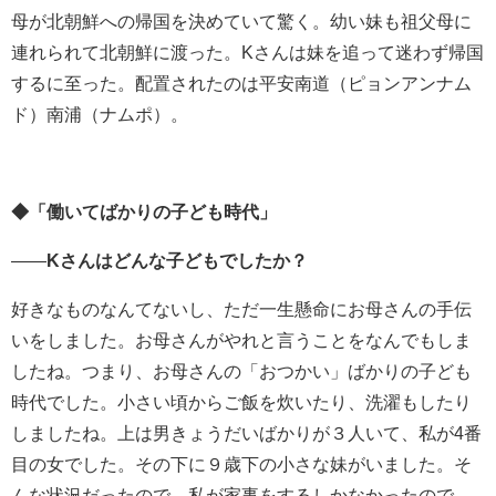
母が北朝鮮への帰国を決めていて驚く。幼い妹も祖父母に
連れられて北朝鮮に渡った。
K
さんは妹を追って迷わず帰国
するに至った。配置されたのは平安南道（ピョンアンナム
ド）南浦（ナムポ）。
◆「働いてばかりの子ども時代」
――
K
さんはどんな子どもでしたか？
好きなものなんてないし、ただ一生懸命にお母さんの手伝
いをしました。お母さんがやれと言うことをなんでもしま
したね。つまり、お母さんの「おつかい」ばかりの子ども
時代でした。小さい頃からご飯を炊いたり、洗濯もしたり
しましたね。上は男きょうだいばかりが３人いて、私が
4
番
目の女でした。その下に９歳下の小さな妹がいました。そ
んな状況だったので、私が家事をするしかなかったので