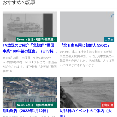
おすすめの記事
News（在日・朝鮮半島関連〉
コラム
TV放送のご紹介「北朝鮮 “帰国
『北も南も同じ朝鮮人なのに』
事業” 60年後の証言」（ETV特
1948年、北には社会主義を指向する朝鮮
民主主義人民共和国、南には資本主義の大
集）
来る5月25日（土曜日）午後11時00分
韓民国が創建された。それ以来、人々は互
～ 午前0時00分 NHK Eテレにて一部当会
いに往来が許されないまま...
が紹介されます。 ETV特集「北朝鮮 “帰国
事業” 6...
News（在日・朝鮮半島関連〉
お知らせ
活動報告（2022年1月12日）
6月5日のイベントのご案内（大
阪）