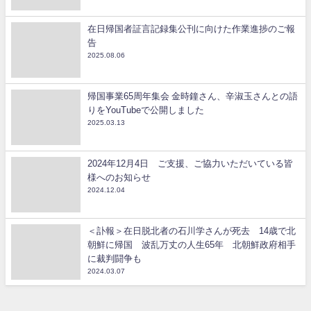
在日帰国者証言記録集公刊に向けた作業進捗のご報
告
2025.08.06
帰国事業65周年集会 金時鐘さん、辛淑玉さんとの語
りをYouTubeで公開しました
2025.03.13
2024年12月4日 ご支援、ご協力いただいている皆
様へのお知らせ
2024.12.04
＜訃報＞在日脱北者の石川学さんが死去 14歳で北
朝鮮に帰国 波乱万丈の人生65年 北朝鮮政府相手
に裁判闘争も
2024.03.07