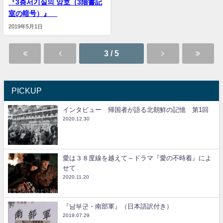
『3층서기실의 암호（3階書記
室の暗号）』
2019年5月1日
3 / 5
PICKUP
インタビュー 帰国者が語る北朝鮮の記憶 第1回
2020.12.30
愛は３８度線を越えて～ドラマ『愛の不時着』によ
せて
2020.11.20
『남부군・南部軍』（日本語訳付き）
2019.07.29