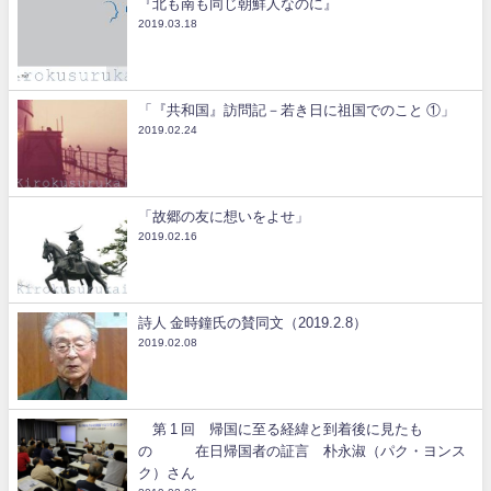
『北も南も同じ朝鮮人なのに』
2019.03.18
「『共和国』訪問記－若き日に祖国でのこと ①」
2019.02.24
「故郷の友に想いをよせ」
2019.02.16
詩人 金時鐘氏の賛同文（2019.2.8）
2019.02.08
第 1 回 帰国に至る経緯と到着後に見たも
の 在日帰国者の証言 朴永淑（パク・ヨンス
ク）さん