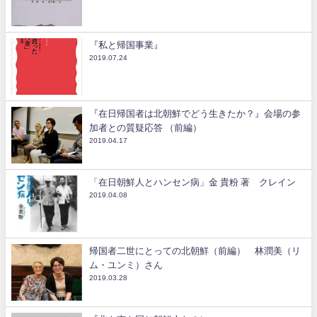
『私と帰国事業』
2019.07.24
『在日帰国者は北朝鮮でどう生きたか？』会場の参
加者との質疑応答 （前編）
2019.04.17
「在日朝鮮人とハンセン病」金 貴粉 著 クレイン
2019.04.08
帰国者二世にとっての北朝鮮（前編） 林潤美（リ
ム・ユンミ）さん
2019.03.28