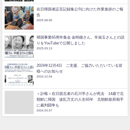
在日帰国者証言記録集公刊に向けた作業進捗のご報
告
2025.08.06
帰国事業65周年集会 金時鐘さん、辛淑玉さんとの語
りをYouTubeで公開しました
2025.03.13
2024年12月4日 ご支援、ご協力いただいている皆
様へのお知らせ
2024.12.04
＜訃報＞在日脱北者の石川学さんが死去 14歳で北
朝鮮に帰国 波乱万丈の人生65年 北朝鮮政府相手
に裁判闘争も
2024.03.07