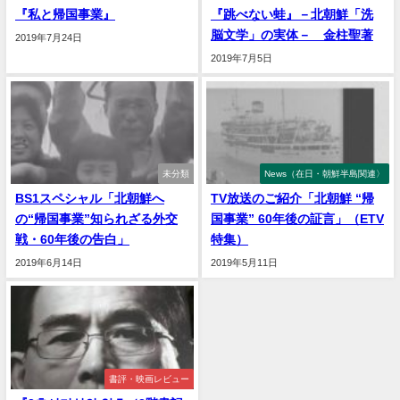
『私と帰国事業』
『跳べない蛙』－北朝鮮「洗
脳文学」の実体－ 金柱聖著
2019年7月24日
2019年7月5日
未分類
News（在日・朝鮮半島関連〉
BS1スペシャル「北朝鮮へ
TV放送のご紹介「北朝鮮 “帰
の“帰国事業”知られざる外交
国事業” 60年後の証言」（ETV
戦・60年後の告白」
特集）
2019年6月14日
2019年5月11日
書評・映画レビュー