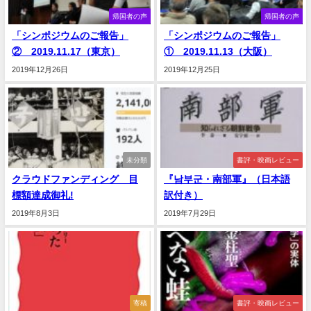
帰国者の声
帰国者の声
「シンポジウムのご報告」
「シンポジウムのご報告」
② 2019.11.17（東京）
① 2019.11.13（大阪）
2019年12月26日
2019年12月25日
未分類
書評・映画レビュー
クラウドファンディング 目
『남부군・南部軍』（日本語
標額達成御礼!
訳付き）
2019年8月3日
2019年7月29日
寄稿
書評・映画レビュー