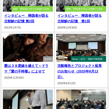
連載「帰国者が語る北朝鮮の記憶」
連載「帰国者が語る北朝鮮の記憶」
インタビュー 帰国者が語る
インタビュー 帰国者が語る
北朝鮮の記憶 第2回
北朝鮮の記憶 第1回
2021年1月7日
2020年12月30日
未分類
News（在日・朝鮮半島関連〉
愛は３８度線を越えて～ドラ
活動報告とプロジェクト延長
マ『愛の不時着』によせて
のお知らせ（2020年8月12
日）
2020年11月20日
2020年8月12日