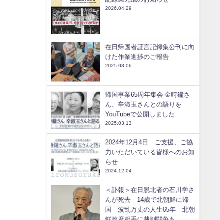
2026.04.29
在日帰国者証言記録集公刊に向
けた作業進捗のご報告
2025.08.06
帰国事業65周年集会 金時鐘さ
ん、辛淑玉さんとの語りを
YouTubeで公開しました
2025.03.13
2024年12月4日 ご支援、ご協
力いただいている皆様へのお知
らせ
2024.12.04
＜訃報＞在日脱北者の石川学さ
んが死去 14歳で北朝鮮に帰
国 波乱万丈の人生65年 北朝
鮮政府相手に裁判闘争も