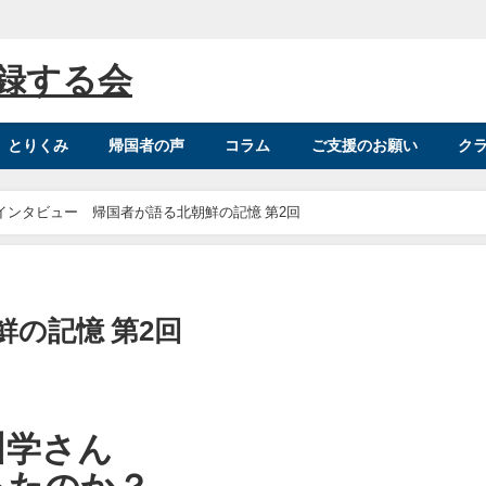
録する会
とりくみ
帰国者の声
コラム
ご支援のお願い
ク
インタビュー 帰国者が語る北朝鮮の記憶 第2回
の記憶 第2回
川学さん