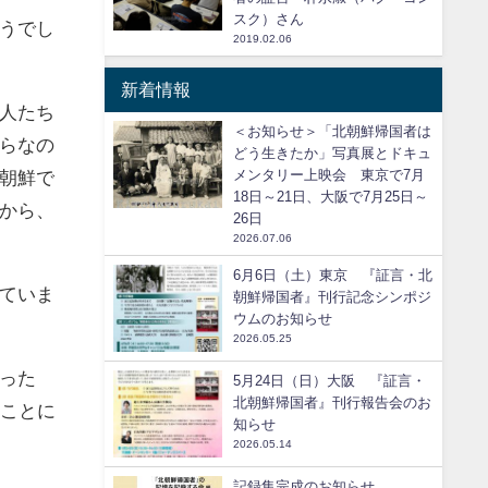
スク）さん
うでし
2019.02.06
新着情報
人たち
＜お知らせ＞「北朝鮮帰国者は
らなの
どう生きたか」写真展とドキュ
朝鮮で
メンタリー上映会 東京で7月
18日～21日、大阪で7月25日～
から、
26日
2026.07.06
6月6日（土）東京 『証言・北
ていま
朝鮮帰国者』刊行記念シンポジ
ウムのお知らせ
2026.05.25
った
5月24日（日）大阪 『証言・
北朝鮮帰国者』刊行報告会のお
くことに
知らせ
2026.05.14
記録集完成のお知らせ