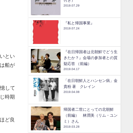
付き）
2019.07.29
『私と帰国事業』
2019.07.24
『在日帰国者は北朝鮮でどう生
いとい
きたか？』会場の参加者との質
疑応答 （前編）
は船が
2019.04.17
「在日朝鮮人とハンセン病」金
貴粉 著 クレイン
記憶して
2019.04.08
じ時期
帰国者二世にとっての北朝鮮
（前編） 林潤美（リム・ユン
ほど良
ミ）さん
2019.03.28