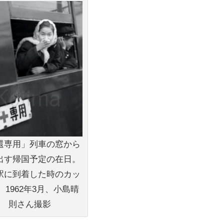
還専用」列車の窓から
出す帰国予定の在日。
駅に到着した時のカッ
。1962年3月、小島晴
則さん撮影