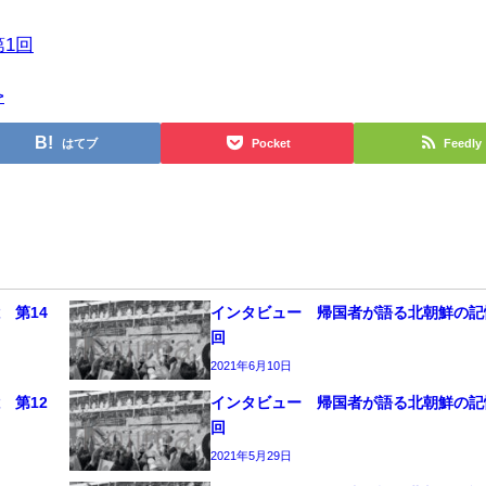
1回
>
はてブ
Pocket
Feedly
 第14
インタビュー 帰国者が語る北朝鮮の記
回
2021年6月10日
 第12
インタビュー 帰国者が語る北朝鮮の記
回
2021年5月29日