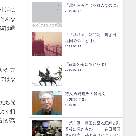
『北も南も同じ朝鮮人なのに』
生活に
2019.03.18
そんな
彼は親
「『共和国』訪問記－若き日に
祖国でのこと ①」
2019.02.24
「故郷の友に想いをよせ」
いた方
2019.02.16
ではな
詩人 金時鐘氏の賛同文
（2019.2.8）
私たち兄
2019.02.08
よく頼
計が高
第 1 回 帰国に至る経緯と到
着後に見たもの 在日帰国
者の証言 朴永淑（パク・ヨン