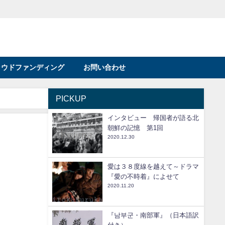
ラウドファンディング
お問い合わせ
PICKUP
インタビュー 帰国者が語る北
朝鮮の記憶 第1回
2020.12.30
愛は３８度線を越えて～ドラマ
『愛の不時着』によせて
2020.11.20
『남부군・南部軍』（日本語訳