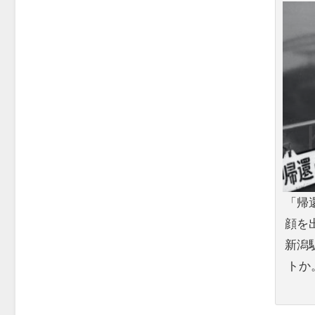
「帰
顔を
新潟
トか