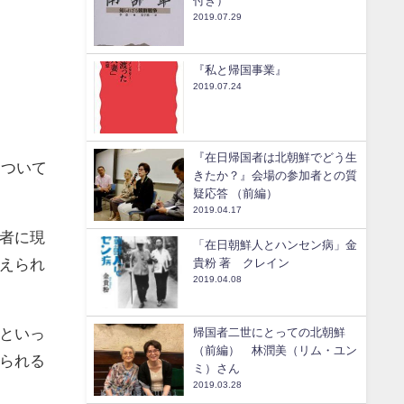
付き）
2019.07.29
『私と帰国事業』
2019.07.24
『在日帰国者は北朝鮮でどう生
っついて
きたか？』会場の参加者との質
疑応答 （前編）
2019.04.17
者に現
「在日朝鮮人とハンセン病」金
えられ
貴粉 著 クレイン
2019.04.08
といっ
帰国者二世にとっての北朝鮮
（前編） 林潤美（リム・ユン
られる
ミ）さん
2019.03.28