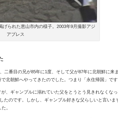
げられた恵山市内の様子。2003年9月撮影アジ
アプレス
た
度、二番目の兄が85年に1度、そして父が87年に北朝鮮に来
符で北朝鮮へやってきたのでした。つまり「永住帰国」です
すが、ギャンブルに溺れていた父をとうとう見きれなくなっ
にしたのです。しかし、ギャンブル好きな父らしいと言いま
した。