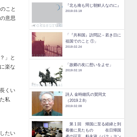
『北も南も同じ朝鮮人なのに』
でのこと
2019.03.18
私の意思
「『共和国』訪問記－若き日に
祖国でのこと ①」
2019.02.24
？」と
「故郷の友に想いをよせ」
に楽な
2019.02.16
長くい
詩人 金時鐘氏の賛同文
た私
（2019.2.8）
2019.02.08
第 1 回 帰国に至る経緯と到
着後に見たもの 在日帰国
したい
者の証言 朴永淑（パク・ヨン