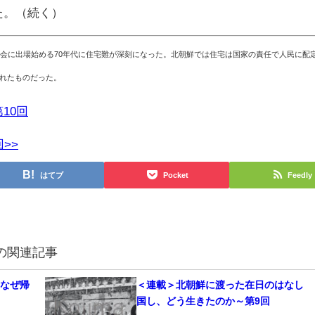
た。（続く）
社会に出場始める70年代に住宅難が深刻になった。北朝鮮では住宅は国家の責任で人民に配
れたものだった。
10回
>>
はてブ
Pocket
Feedly
の関連記事
なぜ帰
＜連載＞北朝鮮に渡った在日のはなし 
国し、どう生きたのか～第9回