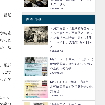
スク）さん
2019.02.06
。普通
新着情報
＜お知らせ＞「北朝鮮帰国者は
やら市
どう生きたか」写真展とドキュ
メンタリー上映会 東京で7月
なった
18日～21日、大阪で7月25日～
い」な
26日
2026.07.06
6月6日（土）東京 『証言・北
朝鮮帰国者』刊行記念シンポジ
、配給
ウムのお知らせ
より2ウ
2026.05.25
ったで
5月24日（日）大阪 『証言・
北朝鮮帰国者』刊行報告会のお
知らせ
2026.05.14
いか、
で私は
記録集完成のお知らせ