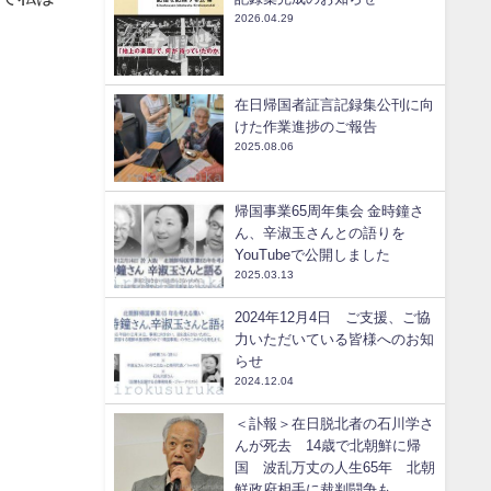
2026.04.29
在日帰国者証言記録集公刊に向
けた作業進捗のご報告
2025.08.06
帰国事業65周年集会 金時鐘さ
ん、辛淑玉さんとの語りを
YouTubeで公開しました
2025.03.13
2024年12月4日 ご支援、ご協
力いただいている皆様へのお知
らせ
2024.12.04
＜訃報＞在日脱北者の石川学さ
んが死去 14歳で北朝鮮に帰
国 波乱万丈の人生65年 北朝
鮮政府相手に裁判闘争も