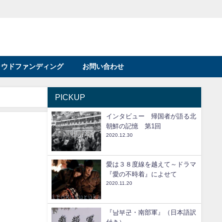
ラウドファンディング
お問い合わせ
PICKUP
インタビュー 帰国者が語る北
朝鮮の記憶 第1回
2020.12.30
愛は３８度線を越えて～ドラマ
『愛の不時着』によせて
2020.11.20
『남부군・南部軍』（日本語訳