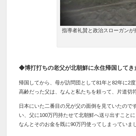
指導者礼賛と政治スローガンが掲
◆博打打ちの老父が北朝鮮に永住帰国してき
帰国してから、母が訪問団として81年と82年に2
高齢だった父は、なんと私たちを頼って、片道切
日本にいた二番目の兄が父の面倒を見ていたので
い、父に100万円持たせて北朝鮮へ送り出すこと
なんとそのお金を既に90万円使ってしまっていま