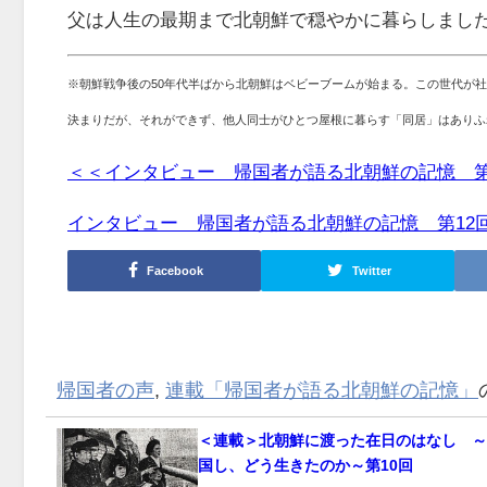
父は人生の最期まで北朝鮮で穏やかに暮らしまし
※朝鮮戦争後の50年代半ばから北朝鮮はベビーブームが始まる。この世代が
決まりだが、それができず、他人同士がひとつ屋根に暮らす「同居」はありふ
＜＜インタビュー 帰国者が語る北朝鮮の記憶 第
インタビュー 帰国者が語る北朝鮮の記憶 第12回
Facebook
Twitter
帰国者の声
,
連載「帰国者が語る北朝鮮の記憶」
＜連載＞北朝鮮に渡った在日のはなし ～
国し、どう生きたのか～第10回