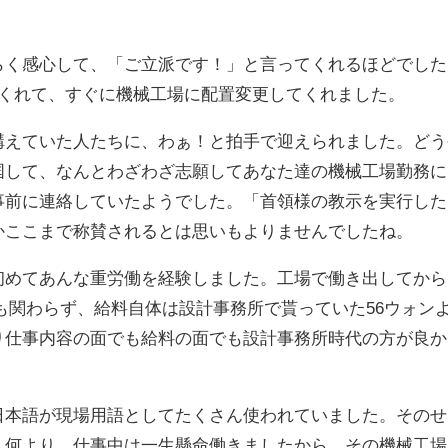
らく感心して、「ご立派です！」と言ってくれるほどでした
てくれて、すぐに機械工場に配置変更してくれました。
構えていた人たちに、わぁ！と拍手で迎えられました。どう
国して、なんとわざわざ志願してあなた達の機械工場勤務に
事前に連絡していたようでした。「首領様の教示を実行した
かここまで称賛されるとは思いもよりませんでしたね。
初めてあんな重労働を経験しました。工場で働き出してから
働にも関わらず、給料自体は設計事務所で貰っていた56ウォン
り仕事内容の面でも給料の面でも設計事務所時代の方が良か
日本語が現場用語としてたくさん使われていました。そのせ
。何より、仕事中は一生懸命働きましたから。その機械工場