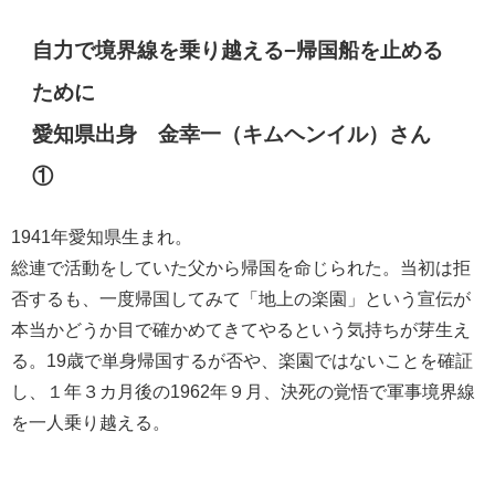
自力で境界線を乗り越える−帰国船を止める
ために
愛知県出身 金幸一（キムヘンイル）さん
①
1941年愛知県生まれ。
総連で活動をしていた父から帰国を命じられた。当初は拒
否するも、一度帰国してみて「地上の楽園」という宣伝が
本当かどうか目で確かめてきてやるという気持ちが芽生え
る。
19
歳で単身帰国するが否や、楽園ではないことを確証
し、１年３カ月後の
1962
年９月、決死の覚悟で軍事境界線
を一人乗り越える。