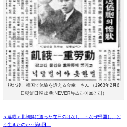
脱北後、韓国で体験を訴える金幸一さん （1963年2月6
日朝鮮日報 出典:NEVER뉴스라이브러리）
＜連載＞北朝鮮に渡った在日のはなし ～なぜ帰国し、ど
う生きたのか～第6回