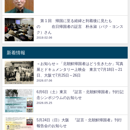
第 1 回 帰国に至る経緯と到着後に見たも
の 在日帰国者の証言 朴永淑（パク・ヨンス
ク）さん
2019.02.06
新着情報
＜お知らせ＞「北朝鮮帰国者はどう生きたか」写真
展とドキュメンタリー上映会 東京で7月18日～21
日、大阪で7月25日～26日
2026.07.06
6月6日（土）東京 『証言・北朝鮮帰国者』刊行記
念シンポジウムのお知らせ
2026.05.25
5月24日（日）大阪 『証言・北朝鮮帰国者』刊行
報告会のお知らせ