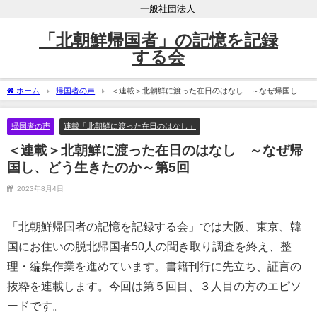
一般社団法人
「北朝鮮帰国者」の記憶を記録
する会
ホーム
帰国者の声
＜連載＞北朝鮮に渡った在日のはなし ～なぜ帰国し、
どう生きたのか～第5回
帰国者の声
連載「北朝鮮に渡った在日のはなし」
＜連載＞北朝鮮に渡った在日のはなし ～なぜ帰
国し、どう生きたのか～第5回
2023年8月4日
「北朝鮮帰国者の記憶を記録する会」では大阪、東京、韓
国にお住いの脱北帰国者50人の聞き取り調査を終え、整
理・編集作業を進めています。書籍刊行に先立ち、証言の
抜粋を連載します。今回は第５回目、３人目の方のエピソ
ードです。