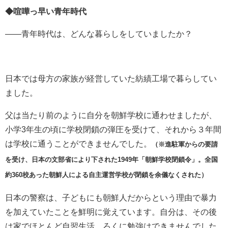
◆喧嘩っ早い青年時代
――青年時代は、どんな暮らしをしていましたか？
日本では母方の家族が経営していた紡績工場で暮らしてい
ました。
父は当たり前のように自分を朝鮮学校に通わせましたが、
小学
3
年生の頃に学校閉鎖の弾圧を受けて、それから３年間
は学校に通うことができませんでした。
（※進駐軍からの要請
を受け、日本の文部省により下された1949年「朝鮮学校閉鎖令」。全国
約360校あった朝鮮人による自主運営学校が閉鎖を余儀なくされた）
日本の警察は、子どもにも朝鮮人だからという理由で暴力
を加えていたことを鮮明に覚えています。自分は、その後
は家でほとんど自習生活。ろくに勉強はできませんでした