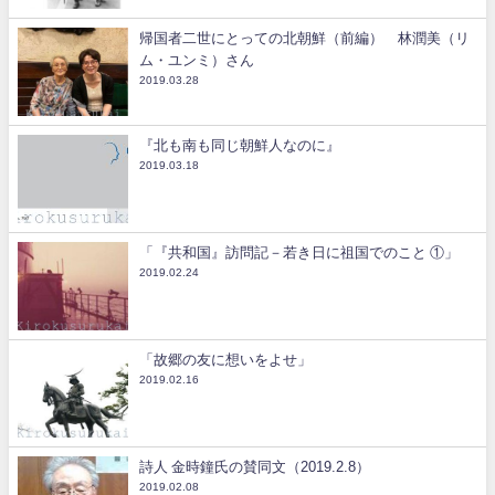
帰国者二世にとっての北朝鮮（前編） 林潤美（リ
ム・ユンミ）さん
2019.03.28
『北も南も同じ朝鮮人なのに』
2019.03.18
「『共和国』訪問記－若き日に祖国でのこと ①」
2019.02.24
「故郷の友に想いをよせ」
2019.02.16
詩人 金時鐘氏の賛同文（2019.2.8）
2019.02.08