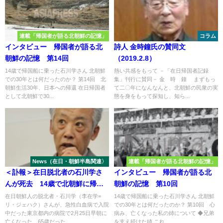
連載「帰国者が語る北朝鮮の記憶」
コラム
インタビュー 帰国者が語る北
詩人 金時鐘氏の賛同文
朝鮮の記憶 第14回
（2019.2.8）
14歳で帰国船に乗った石川学さん 北朝鮮
熱い共感をもって －「在日帰国者記録
での30年とは何だったのか？ 第14回 北
集」刊行に賛同－ 金 時 鐘 まずもっ
朝鮮生活30年、日本への帰還 在日帰国者
て二〇年になんなんと、北朝鮮の民衆の実
として北朝鮮で30...
態を身をもって探知し、知ら...
News（在日・朝鮮半島関連〉
連載「帰国者が語る北朝鮮の記憶」
＜訃報＞在日脱北者の石川学さ
インタビュー 帰国者が語る北
んが死去 14歳で北朝鮮に帰
朝鮮の記憶 第10回
国 波乱万丈の人生65年 北朝
在日朝鮮人の脱北者・石川学（李在学=
14歳で帰国船に乗った石川学さん 北朝鮮
リ・ジェハク）さんが、急性白血病で入院
での30年とは何だったのか？ 第10回 心
鮮政府相手に裁判闘争も
中だった東京都内の病院で2月25日早朝に
病み、亡くなった私の姉について ◆兄弟
亡くなった。65歳だった...
を支え続けた姉 これ...