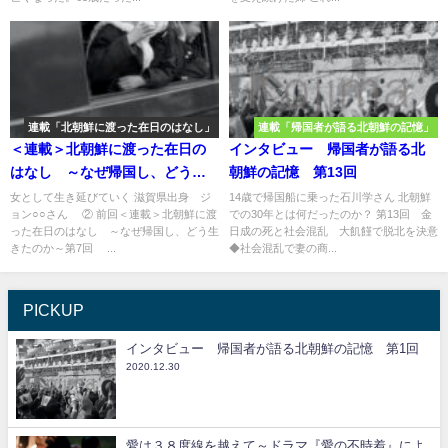
連載「北朝鮮に渡った在日のはなし」
連載「帰国者が語る北朝鮮の記憶」
＜連載＞北朝鮮に渡った在日の
インタビュー 帰国者が語る北
はなし ～なぜ帰国し、どう生
朝鮮の記憶 第13回
きたのか～第8回
女として生き延びていく 滋賀県出身 ジ
14歳で帰国船に乗った石川学さん 北朝鮮
ョン○○さん ② 前回＜連載＞北朝鮮に渡
での30年とは何だったのか？ 第13回 金
った在日のはなし ～なぜ帰国し、どう生
日成の死と社会混乱 大飢饉で脱北を決意
きたのか～第7回 ...
◆社会混乱で妻の商...
PICKUP
インタビュー 帰国者が語る北朝鮮の記憶 第1回
2020.12.30
愛は３８度線を越えて～ドラマ『愛の不時着』によ