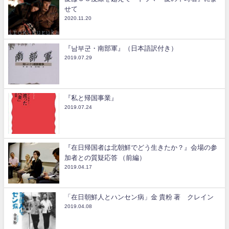
せて
2020.11.20
『남부군・南部軍』（日本語訳付き）
2019.07.29
『私と帰国事業』
2019.07.24
『在日帰国者は北朝鮮でどう生きたか？』会場の参
加者との質疑応答 （前編）
2019.04.17
「在日朝鮮人とハンセン病」金 貴粉 著 クレイン
2019.04.08