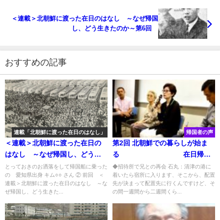
＜連載＞北朝鮮に渡った在日のはなし ～なぜ帰国
し、どう生きたのか～第6回
おすすめの記事
連載「北朝鮮に渡った在日のはなし」
帰国者の声
＜連載＞北朝鮮に渡った在日の
第2回 北朝鮮での暮らしが始ま
はなし ～なぜ帰国し、どう生
る 在日帰国
きたのか～ 第2回
者の証言 朴永淑（パク・ヨン
とっておきのお洒落をして帰国船に乗った
◆招待所で兄との再会 石丸：清津の港に
の 愛知県出身 キム○○ さん ② 前回 ＜
着いたら宿所に入ります、そこから、配置
スク）さん
連載＞北朝鮮に渡った在日のはなし ～な
先が決まって配置先に行くんですけど、そ
ぜ帰国し、どう生きた...
の間一週間から二週間くら...