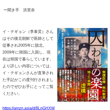
ー聞き手 洪里奈
イ・テギョン（
李泰炅）
さん
はその後北朝鮮で医師として
従事され2005年に脱北。
2009年に韓国に入国し、現
在は韓国で暮らしています。
より詳しい内容については、
イ・テギョンさんが直筆され
た手記がこの度刊行されまし
たのでぜひお手にとってご覧
ください。
https://amzn.asia/d/8LnGHXW