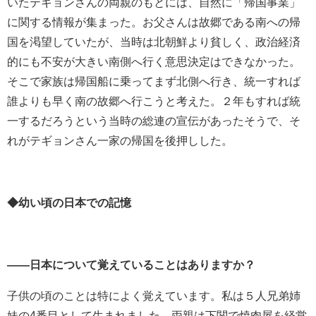
いたテギョンさんの両親のもとには、自然に「帰国事業」
に関する情報が集まった。お⽗さんは故郷である南への帰
国を渇望していたが、当時は北朝鮮より貧しく、政治経済
的にも不安が⼤きい南側へ行く意思決定はできなかった。
そこで家族は帰国船に乗ってまず北側へ行き、統一すれば
誰よりも早く南の故郷へ行こうと考えた。２年もすれば統
⼀するだろうという当時の総連の宣伝があったそうで、そ
れがテギョンさん一家の帰国を後押しした。
◆幼い頃の日本での記憶
――日本について覚えていることはありますか？
⼦供の頃のことは特によく覚えています。私は５人兄弟姉
妹の
4
番目として生まれました。両親は下関で焼⾁屋を経営