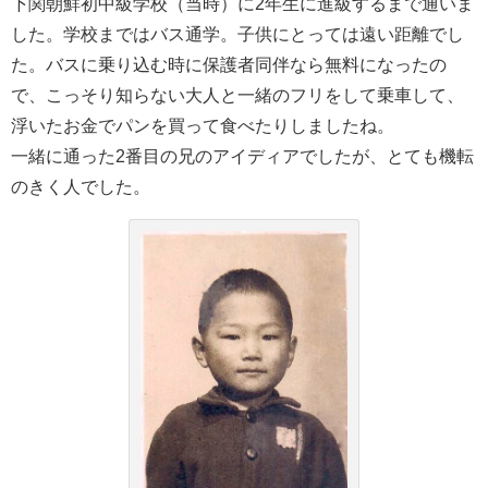
下関朝鮮初中級学校（当時）に2年⽣に進級するまで通いま
した。学校まではバス通学。⼦供にとっては遠い距離でし
た。バスに乗り込む時に保護者同伴なら無料になったの
で、こっそり知らない⼤⼈と⼀緒のフリをして乗⾞して、
浮いたお⾦でパンを買って⾷べたりしましたね。
⼀緒に通った
2
番⽬の兄のアイディアでしたが、とても機転
のきく⼈でした。