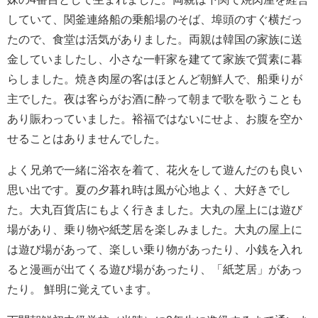
していて、関釜連絡船の乗船場のそば、埠頭のすぐ横だっ
たので、⾷堂は活気がありました。両親は韓国の家族に送
⾦していましたし、⼩さな⼀軒家を建てて家族で質素に暮
らしました。焼き肉屋の客はほとんど朝鮮⼈で、船乗りが
主でした。夜は客らがお酒に酔って朝まで歌を歌うことも
あり賑わっていました。裕福ではないにせよ、お腹を空か
せることはありませんでした。
よく兄弟で⼀緒に浴⾐を着て、花火をして遊んだのも良い
思い出です。夏の夕暮れ時は風が心地よく、大好きでし
た。⼤丸百貨店にもよく行きました。⼤丸の屋上には遊び
場があり、乗り物や紙芝居を楽しみました。⼤丸の屋上に
は遊び場があって、楽しい乗り物があったり、⼩銭を⼊れ
ると漫画が出てくる遊び場があったり、「紙芝居」があっ
たり。 鮮明に覚えています。