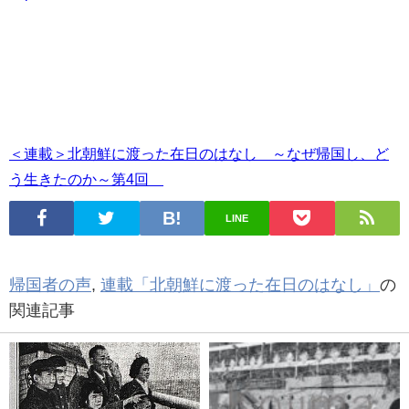
＜連載＞北朝鮮に渡った在日のはなし ～なぜ帰国し、ど
う生きたのか～第4回
LINE
帰国者の声
,
連載「北朝鮮に渡った在日のはなし」
の
関連記事