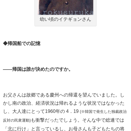
幼い頃のイテギョンさん
◆帰国船での記憶
――帰国は誰が決めたのですか。
お⽗さんは故郷である慶州への帰還を望んでいました。し
かし南の政治、経済状況は帰れるような状況ではなかった
し、大人達にとって
1960
年の
4
．
19
(※韓国で発生した独裁政治
も衝撃だったでしょう。そんな中で総連では
反対の民衆運動)
「北に⾏け」と⾔っているし、お母さんも子どもたちの将