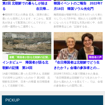
第2回 北朝鮮での暮らしが始ま
韓国イベントのご報告 2022年7
る 在日帰国
月18日 韓国ソウル光化門
者の証言 朴永淑（パク・ヨン
◆招待所で兄との再会 石丸：清津の港に
梅雨前線が朝鮮半島と日本を行ったり来た
着いたら宿所に入ります、そこから、配置
りしていた7月中旬、晴れたり土砂降り雨
スク）さん
先が決まって配置先に行くんですけど、そ
になったりと不安定な天気が続く中、合田
の間一週間から二週間くら...
創理事長はじめ「記録する会...
連載「帰国者が語る北朝鮮の記憶」
帰国者の声
インタビュー 帰国者が語る北
『在日帰国者は北朝鮮でどう生
朝鮮の記憶 第14回
きたか？』会場の参加者との質
疑応答 （後編）
14歳で帰国船に乗った石川学さん 北朝鮮
2018年7月8日に大阪で開催された集会、
での30年とは何だったのか？ 第14回 北
『在日帰国者は北朝鮮でどう生きたか？～
朝鮮生活30年、日本への帰還 在日帰国者
北から逃れた人々を迎えて～』では、会場
として北朝鮮で30...
の参加者からの質問に答...
PICKUP