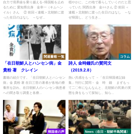
きたのか～第6回
きたのか～第10回
自力で境界線を乗り越える−帰国船を止め
穏やかに、この地で暮らしていくのだと思
るために 愛知県出身 金幸一（キムヘン
っていた 関西出身 金○○さん ② 前回 ＜
イル）さん ② 前回＜連載＞北朝鮮に渡
連載＞北朝鮮に渡った在日のはなし ～な
った在日のはなし ～なぜ...
ぜ帰国し、どう生き...
関連書籍 一覧
コラム
「在日朝鮮人とハンセン病」金
詩人 金時鐘氏の賛同文
貴粉 著 クレイン
（2019.2.8）
書籍の紹介です。「在日朝鮮人とハンセン
熱い共感をもって －「在日帰国者記録
病」金 貴粉 著 在日三世の著者が各地の療
集」刊行に賛同－ 金 時 鐘 まずもっ
養所を訪れ、在日朝鮮人のハンセン病患者
て二〇年になんなんと、北朝鮮の民衆の実
への聞き取り調査と各療...
態を身をもって探知し、知ら...
帰国者の声
News（在日・朝鮮半島関連〉