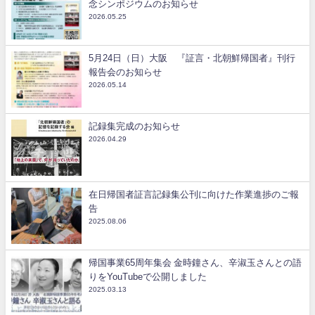
念シンポジウムのお知らせ
2026.05.25
5月24日（日）大阪 『証言・北朝鮮帰国者』刊行
報告会のお知らせ
2026.05.14
記録集完成のお知らせ
2026.04.29
在日帰国者証言記録集公刊に向けた作業進捗のご報
告
2025.08.06
帰国事業65周年集会 金時鐘さん、辛淑玉さんとの語
りをYouTubeで公開しました
2025.03.13