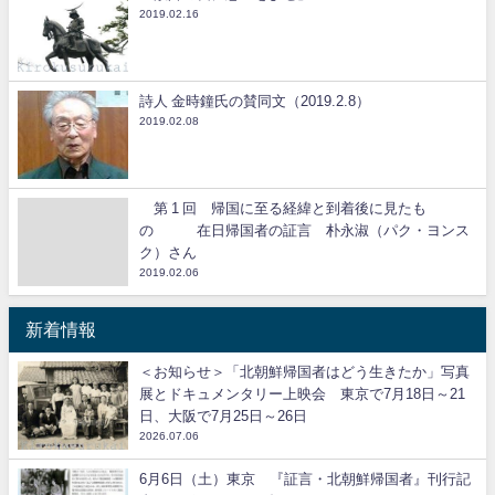
2019.02.16
詩人 金時鐘氏の賛同文（2019.2.8）
2019.02.08
第 1 回 帰国に至る経緯と到着後に見たも
の 在日帰国者の証言 朴永淑（パク・ヨンス
ク）さん
2019.02.06
新着情報
＜お知らせ＞「北朝鮮帰国者はどう生きたか」写真
展とドキュメンタリー上映会 東京で7月18日～21
日、大阪で7月25日～26日
2026.07.06
6月6日（土）東京 『証言・北朝鮮帰国者』刊行記