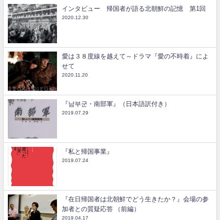
インタビュー 帰国者が語る北朝鮮の記憶 第1回
2020.12.30
愛は３８度線を越えて～ドラマ『愛の不時着』によ
せて
2020.11.20
『남부군・南部軍』（日本語訳付き）
2019.07.29
『私と帰国事業』
2019.07.24
『在日帰国者は北朝鮮でどう生きたか？』会場の参
加者との質疑応答 （前編）
2019.04.17