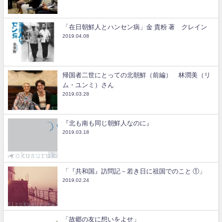
「在日朝鮮人とハンセン病」金 貴粉 著 クレイン
2019.04.08
帰国者二世にとっての北朝鮮（前編） 林潤美（リ
ム・ユンミ）さん
2019.03.28
『北も南も同じ朝鮮人なのに』
2019.03.18
「『共和国』訪問記－若き日に祖国でのこと ①」
2019.02.24
「故郷の友に想いをよせ」