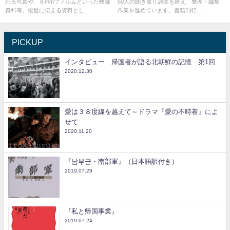
わる写真や、８mmフィルムといった映像
50人の聞き取り調査を終え、整理・編集
資料等、後世に伝える資料とし...
作業を進めています。書籍刊行...
PICKUP
インタビュー 帰国者が語る北朝鮮の記憶 第1回
2020.12.30
愛は３８度線を越えて～ドラマ『愛の不時着』によ
せて
2020.11.20
『남부군・南部軍』（日本語訳付き）
2019.07.29
『私と帰国事業』
2019.07.24