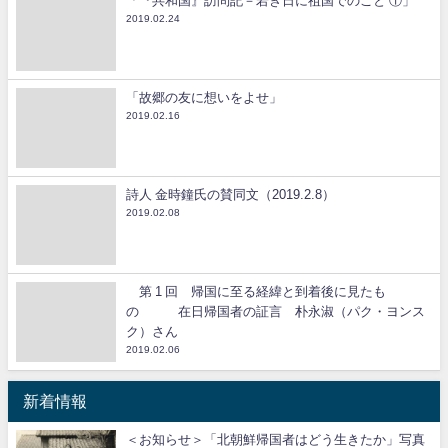
「『共和国』訪問記－若き日に祖国でのこと ①」
2019.02.24
「故郷の友に想いをよせ」
2019.02.16
詩人 金時鐘氏の賛同文（2019.2.8）
2019.02.08
第 1 回 帰国に至る経緯と到着後に見たも
の 在日帰国者の証言 朴永淑（パク・ヨンス
ク）さん
2019.02.06
新着情報
＜お知らせ＞「北朝鮮帰国者はどう生きたか」写真