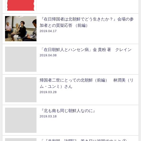
『在日帰国者は北朝鮮でどう生きたか？』会場の参
加者との質疑応答 （前編）
2019.04.17
「在日朝鮮人とハンセン病」金 貴粉 著 クレイン
2019.04.08
帰国者二世にとっての北朝鮮（前編） 林潤美（リ
ム・ユンミ）さん
2019.03.28
『北も南も同じ朝鮮人なのに』
2019.03.18