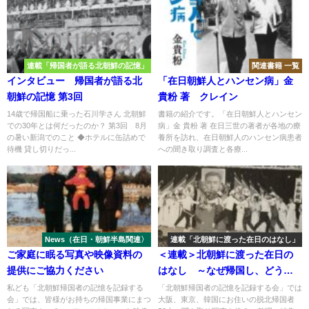
連載「帰国者が語る北朝鮮の記憶」
関連書籍 一覧
インタビュー 帰国者が語る北
「在日朝鮮人とハンセン病」金
朝鮮の記憶 第3回
貴粉 著 クレイン
14歳で帰国船に乗った石川学さん 北朝鮮
書籍の紹介です。「在日朝鮮人とハンセン
での30年とは何だったのか？ 第3回 8月
病」金 貴粉 著 在日三世の著者が各地の療
の暑い新潟でのこと ◆ホテルに缶詰めで
養所を訪れ、在日朝鮮人のハンセン病患者
待機 貸し切りだっ...
への聞き取り調査と各療...
News（在日・朝鮮半島関連〉
連載「北朝鮮に渡った在日のはなし」
ご家庭に眠る写真や映像資料の
＜連載＞北朝鮮に渡った在日の
提供にご協力ください
はなし ～なぜ帰国し、どう生
きたのか～第5回
私ども「北朝鮮帰国者の記憶を記録する
「北朝鮮帰国者の記憶を記録する会」では
会」では、皆様がお持ちの帰国事業にまつ
大阪、東京、韓国にお住いの脱北帰国者