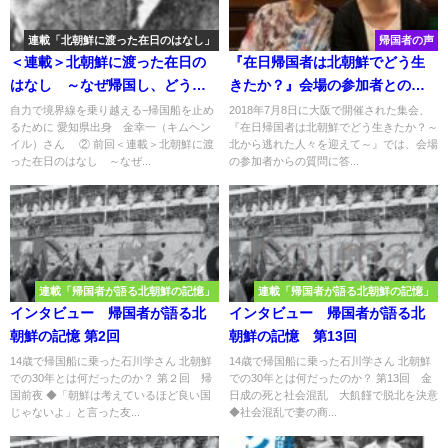
連載「北朝鮮に渡った在日のはなし」
帰国者の声
＜連載＞北朝鮮に渡った在日の
『在日帰国者は北朝鮮でどう生
はなし ～なぜ帰国し、どう生
きたか？』会場の参加者との質
きたのか～第6回
疑応答 （後編）
自力で境界線を乗り越える−帰国船を止め
2018年7月8日に大阪で開催された集会、
るために 愛知県出身 金幸一（キムヘン
『在日帰国者は北朝鮮でどう生きたか？～
イル）さん ② 前回＜連載＞北朝鮮に渡
北から逃れた人々を迎えて～』では、会場
った在日のはなし ～なぜ...
の参加者からの質問に答...
連載「帰国者が語る北朝鮮の記憶」
連載「帰国者が語る北朝鮮の記憶」
インタビュー 帰国者が語る北
インタビュー 帰国者が語る北
朝鮮の記憶 第2回
朝鮮の記憶 第13回
14歳で帰国船に乗った石川学さん 北朝鮮
14歳で帰国船に乗った石川学さん 北朝鮮
での30年とは何だったのか？ 第２回 帰
での30年とは何だったのか？ 第13回 金
国前夜 ◆「朝鮮は考えているほど良い国
日成の死と社会混乱 大飢饉で脱北を決意
じゃないよ」と言った友...
◆社会混乱で妻の商...