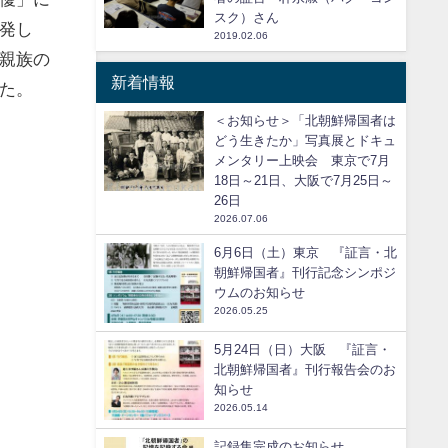
スク）さん
発し
2019.02.06
親族の
新着情報
た。
＜お知らせ＞「北朝鮮帰国者は
どう生きたか」写真展とドキュ
メンタリー上映会 東京で7月
18日～21日、大阪で7月25日～
26日
2026.07.06
6月6日（土）東京 『証言・北
朝鮮帰国者』刊行記念シンポジ
ウムのお知らせ
2026.05.25
5月24日（日）大阪 『証言・
北朝鮮帰国者』刊行報告会のお
知らせ
2026.05.14
記録集完成のお知らせ