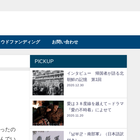
ラウドファンディング
お問い合わせ
PICKUP
インタビュー 帰国者が語る北
朝鮮の記憶 第1回
2020.12.30
愛は３８度線を越えて～ドラマ
『愛の不時着』によせて
2020.11.20
ったの
『남부군・南部軍』（日本語訳
んでい