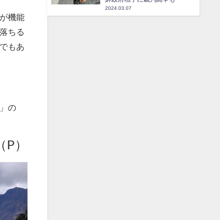
2024.03.07
が機能
落ちる
でもあ
」の
（P）