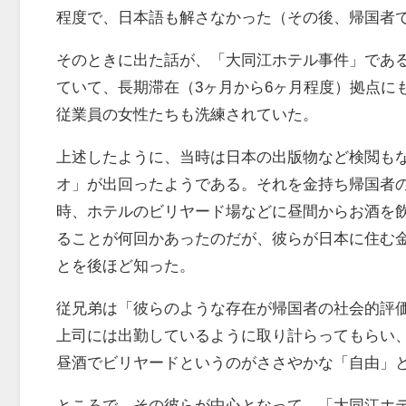
程度で、日本語も解さなかった（その後、帰国者
そのときに出た話が、「大同江ホテル事件」であ
ていて、長期滞在（3ヶ月から6ヶ月程度）拠点に
従業員の女性たちも洗練されていた。
上述したように、当時は日本の出版物など検閲も
オ」が出回ったようである。それを金持ち帰国者
時、ホテルのビリヤード場などに昼間からお酒を
ることが何回かあったのだが、彼らが日本に住む
とを後ほど知った。
従兄弟は「彼らのような存在が帰国者の社会的評
上司には出勤しているように取り計らってもらい
昼酒でビリヤードというのがささやかな「自由」
ところで、その彼らが中心となって、「大同江ホ