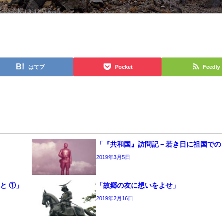
はてブ
Pocket
Feedly
「『共和国』訪問記－若き日に祖国での
2019年3月5日
と ①」
「故郷の友に想いをよせ」
2019年2月16日