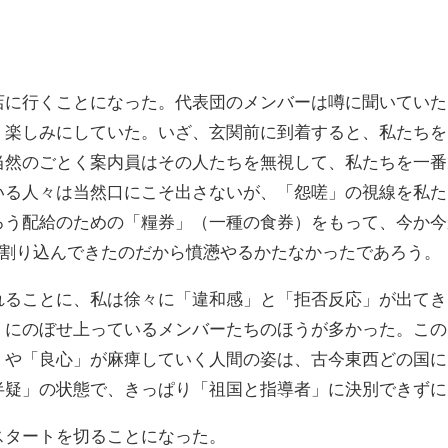
店に行くことになった。代表団のメンバーは噂に聞いていた
く楽しみにしていた。いざ、玄関前に到着すると、私たちを
当然のごとく案内員はその人たちを無視して、私たちを一番
いる人々は当然口にこそ出さないが、「怨嗟」の視線を私た
ろう配給のための「糧券」（一種の食券）をもって、今か今
突然割り込んできたのだから憤懣やるかたなかったであろう。
れることに、私は徐々に「違和感」と「拒否反応」が出てき
」にのぼせ上っているメンバーたちのほうが多かった。この
」や「良心」が麻痺していく人間の姿は、古今東西どの国に
半疑」の状態で、きっぱり「祖国と指導者」に決別できずに
スタートを切ることになった。