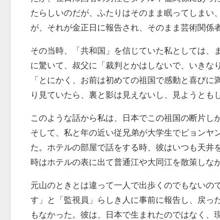
たらしいのだが、ふたりはそのまま眠ってしまい
が、それが金正日に報告され、そのまま芸術関係
その当時、「共和国」を信じていた私としては、
に驚いて、叔父に「裁判とかはしないで、いきな
「とにかく、お前は初めての祖国で感動と喜びに
り見ていたら、裏と影は見えないし、見ようとも
このような話から私は、日本でこの祖国の断片し
そして、私と年の近い従兄弟が大学生でピョンヤ
た。ホテルの部屋で話をする時、彼はいつも天井
時はホテルの表に出て普通江や大同江を散策しな
元山のときとは違って一人で出歩くのでもないの
す」と「監視員」らしき人に事前に報告し、戻っ
もなかった。彼は、日本で生まれたのではなく、