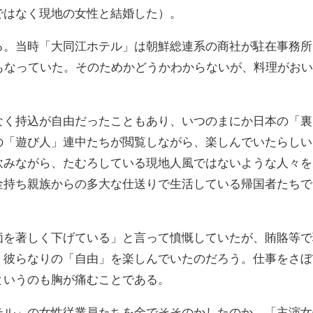
ではなく現地の女性と結婚した）。
る。当時「大同江ホテル」は朝鮮総連系の商社が駐在事務所
もなっていた。そのためかどうかわからないが、料理がお
なく持込が自由だったこともあり、いつのまにか日本の「裏
の「遊び人」連中たちが閲覧しながら、楽しんでいたらしい
飲みながら、たむろしている現地人風ではないような人々を
金持ち親族からの多大な仕送りで生活している帰国者たちで
価を著しく下げている」と言って憤慨していたが、賄賂等で
、彼らなりの「自由」を楽しんでいたのだろう。仕事をさぼ
というのも胸が痛むことである。
テル」の女性従業員たちを金でそそのかしたのか、「主演女