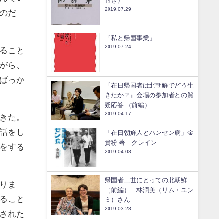
付き）
2019.07.29
のだ
『私と帰国事業』
2019.07.24
ること
がら、
ばっか
『在日帰国者は北朝鮮でどう生
きたか？』会場の参加者との質
疑応答 （前編）
2019.04.17
きた。
話をし
「在日朝鮮人とハンセン病」金
貴粉 著 クレイン
をする
2019.04.08
帰国者二世にとっての北朝鮮
りま
（前編） 林潤美（リム・ユン
ること
ミ）さん
2019.03.28
された