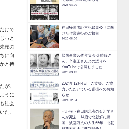
2026.04.29
在日帰国者証言記録集公刊に向
だけで
けた作業進捗のご報告
じっと
2025.08.06
先頭の
ちに向
帰国事業65周年集会 金時鐘さ
ん、辛淑玉さんとの語りを
かと待
YouTubeで公開しました
2025.03.13
2024年12月4日 ご支援、ご協
たが、
力いただいている皆様へのお知
ように
らせ
2024.12.04
も社会
いた。
＜訃報＞在日脱北者の石川学さ
んが死去 14歳で北朝鮮に帰
国 波乱万丈の人生65年 北朝
鮮政府相手に裁判闘争も